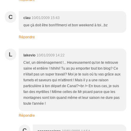
C
clau
10/01/2009 15:43
que çà doit être bon!!!!merci et bon weekend à toi...bz
Répondre
L
lakevio
10/01/2009 14:22
Ciel, un déménagement !... Heureusement qu'on te retrouve
saine et entière ! hihihi! Tu as pu emporter tout ton blog? Ce
n'était pas un super travail? Moi je te suis où tu vas grâce aux
fumets et saveurs qui m'attirent ! Mais il y a une raison
particulière à ton départ de Canal?<br /> En tous cas, je suis
fan des myrtilles ! Même celles de Mr picard parce que les
montagnes sont loin quand même et leur saison ne dure pas
toute l'année !
Répondre
C