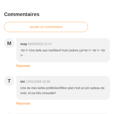
Commentaires
Ajouter un commentaire
M
mag
08/03/2010 11:47
<br /> Une tarte aux myrtilles!! hum j'adore ça!<br /> <br /> <br
/>
Répondre
T
tini
12/01/2009 18:39
Une de mes tartes préférées!!Mon plat c'est un joli cadeau de
noël, et oui trés chouette!!
Répondre