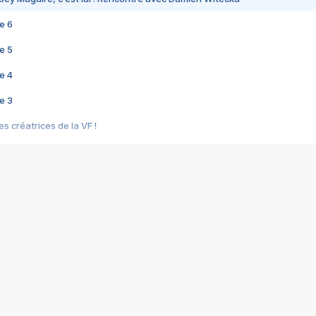
e 6
e 5
e 4
e 3
s créatrices de la VF !
e 2
e 1
e Mektoub My Love arrive enfin ! Rencontre avec Shaïn Boumedine et Sal
i : après Toni en famille
elle réalise le bouleversant Dites lui que je l'aime
ais ! Rencontre autour de Vie privée de Rebecca Zlotowski
 de Marguerite, Grave... Rencontre avec Ella Rumpf