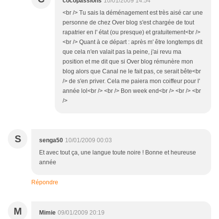
cocopassions
10/01/2009 14:54
<br /> Tu sais la déménagement est très aisé car une
personne de chez Over blog s'est chargée de tout
rapatrier en l' état (ou presque) et gratuitement<br />
<br /> Quant à ce départ : après m' être longtemps dit
que cela n'en valait pas la peine, j'ai revu ma
position et me dit que si Over blog rémunère mon
blog alors que Canal ne le fait pas, ce serait bête<br
/> de s'en priver. Cela me paiera mon coiffeur pour l'
année lol<br /> <br /> Bon week end<br /> <br /> <br
/>
S
senga50
10/01/2009 00:03
Et avec tout ça, une langue toute noire ! Bonne et heureuse
année
Répondre
M
Mimie
09/01/2009 20:19