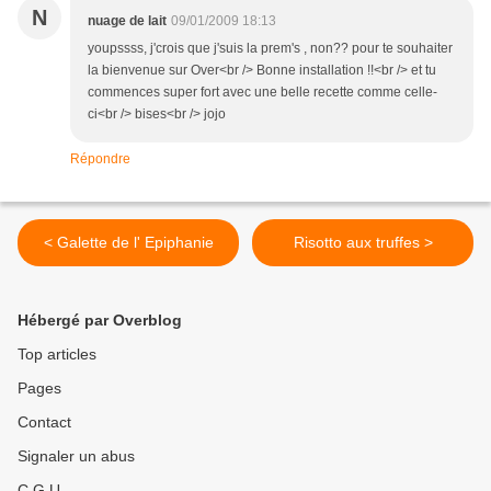
N
nuage de lait
09/01/2009 18:13
youpssss, j'crois que j'suis la prem's , non?? pour te souhaiter
la bienvenue sur Over<br /> Bonne installation !!<br /> et tu
commences super fort avec une belle recette comme celle-
ci<br /> bises<br /> jojo
Répondre
< Galette de l' Epiphanie
Risotto aux truffes >
Hébergé par Overblog
Top articles
Pages
Contact
Signaler un abus
C.G.U.