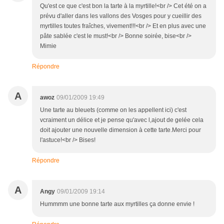
Qu'est ce que c'est bon la tarte à la myrtille!<br /> Cet été on a
prévu d'aller dans les vallons des Vosges pour y cueillir des
myrtilles toutes fraîches, vivement!!!<br /> Et en plus avec une
pâte sablée c'est le must!<br /> Bonne soirée, bise<br />
Mimie
Répondre
A
awoz
09/01/2009 19:49
Une tarte au bleuets (comme on les appellent ici) c'est
vcraiment un délice et je pense qu'avec l,ajout de gelée cela
doit ajouter une nouvelle dimension à cette tarte.Merci pour
l'astuce!<br /> Bises!
Répondre
A
Angy
09/01/2009 19:14
Hummmm une bonne tarte aux myrtilles ça donne envie !