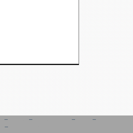
es
Contact
Signaler un abus
C.G.U.
es
Préférences cookies