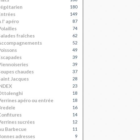
égétarien
180
Entrées
149
 l' apéro
87
olailles
74
alades fraîches
62
Accompagnements
52
oissons
49
Escapades
39
iennoiseries
39
Soupes chaudes
37
aint Jacques
28
INDEX
23
Ottolenghi
18
errines apéro ou entrée
18
Bredele
16
onfitures
14
errines sucrées
12
Au Barbecue
11
onnes adresses
9