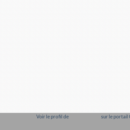
Voir le profil de
Cocopassions
sur le portai
Rémunération en droits d