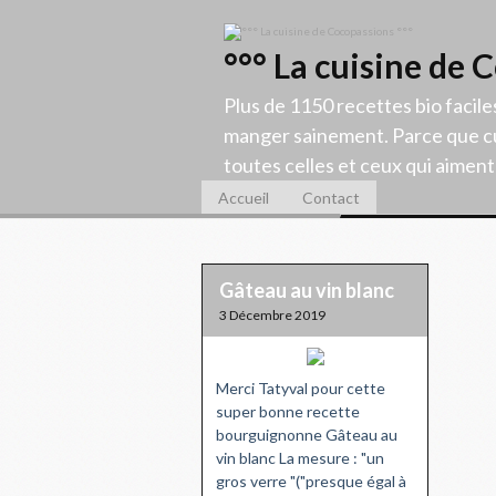
°°° La cuisine de 
Plus de 1150 recettes bio facile
manger sainement. Parce que cu
toutes celles et ceux qui aiment c
Accueil
Contact
Gâteau au vin blanc
3 Décembre 2019
Merci Tatyval pour cette
super bonne recette
bourguignonne Gâteau au
vin blanc La mesure : "un
gros verre "("presque égal à