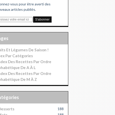
nnez-vous pour être averti des
veaux articles publiés.
Pages
uits Et Légumes De Saison !
dex Par Catégories
index Des Recettes Par Ordre
phabétique De A À L
index Des Recettes Par Ordre
phabétique De M À Z
Catégories
esserts
188
lats
188