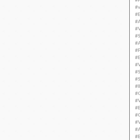
#v
#
#A
#V
#S
#
#P
#
#V
#
#S
#
#
#V
#
#C
#V
#
#B