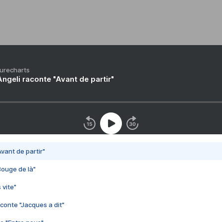
Purecharts
ngeli raconte "Avant de partir"
vant de partir"
Bouge de là"
 vite"
conte "Jacques a dit"