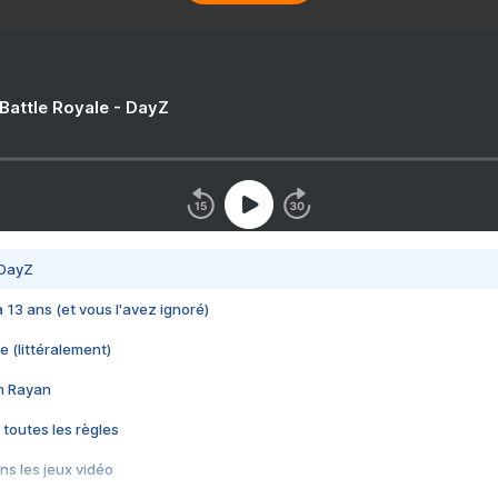
 Battle Royale - DayZ
 DayZ
 a 13 ans (et vous l'avez ignoré)
e (littéralement)
im Rayan
 toutes les règles
s les jeux vidéo