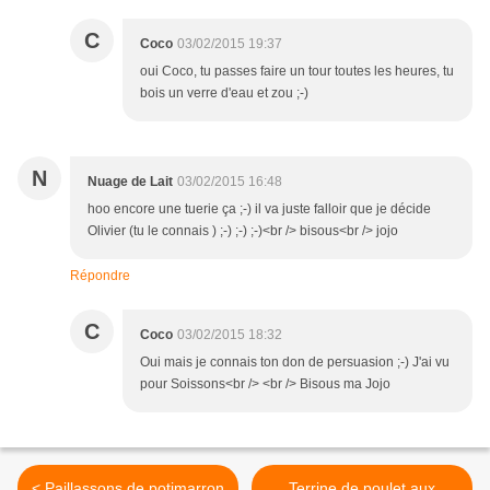
C
Coco
03/02/2015 19:37
oui Coco, tu passes faire un tour toutes les heures, tu
bois un verre d'eau et zou ;-)
N
Nuage de Lait
03/02/2015 16:48
hoo encore une tuerie ça ;-) il va juste falloir que je décide
Olivier (tu le connais ) ;-) ;-) ;-)<br /> bisous<br /> jojo
Répondre
C
Coco
03/02/2015 18:32
Oui mais je connais ton don de persuasion ;-) J'ai vu
pour Soissons<br /> <br /> Bisous ma Jojo
< Paillassons de potimarron
Terrine de poulet aux