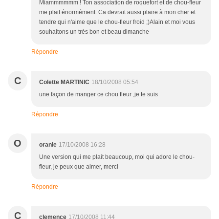
Miammmmmm ! Ton association de roquefort et de chou-fleur
me plait énormément. Ca devrait aussi plaire à mon cher et
tendre qui n'aime que le chou-fleur froid ;)Alain et moi vous
souhaitons un très bon et beau dimanche
Répondre
C
Colette MARTINIC
18/10/2008 05:54
une façon de manger ce chou fleur ,je te suis
Répondre
O
oranie
17/10/2008 16:28
Une version qui me plait beaucoup, moi qui adore le chou-
fleur, je peux que aimer, merci
Répondre
C
clemence
17/10/2008 11:44