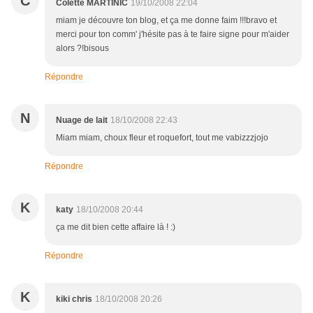
C
Colette MARTINIC
19/10/2008 22:04
miam je découvre ton blog, et ça me donne faim !!!bravo et
merci pour ton comm' j'hésite pas à te faire signe pour m'aider
alors ?!bisous
Répondre
N
Nuage de lait
18/10/2008 22:43
Miam miam, choux fleur et roquefort, tout me vabizzzjojo
Répondre
K
katy
18/10/2008 20:44
ça me dit bien cette affaire là ! :)
Répondre
K
kiki chris
18/10/2008 20:26