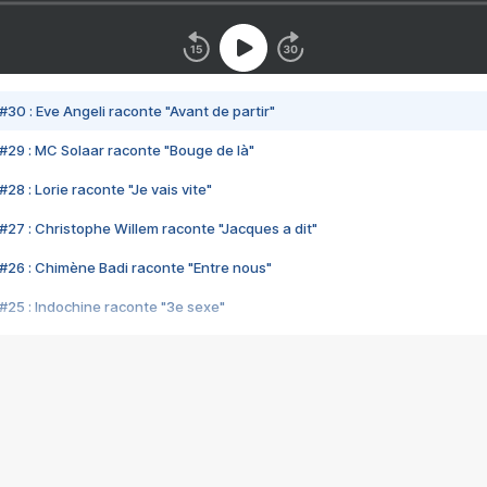
#30 : Eve Angeli raconte "Avant de partir"
#29 : MC Solaar raconte "Bouge de là"
28 : Lorie raconte "Je vais vite"
#27 : Christophe Willem raconte "Jacques a dit"
#26 : Chimène Badi raconte "Entre nous"
#25 : Indochine raconte "3e sexe"
#24 : Zaho raconte "C'est chelou"
#23 : Patrick Bruel raconte "Au café des délices"
#22 : Kyo raconte "Le chemin"
#21 : Nolwenn Leroy raconte "Cassé"