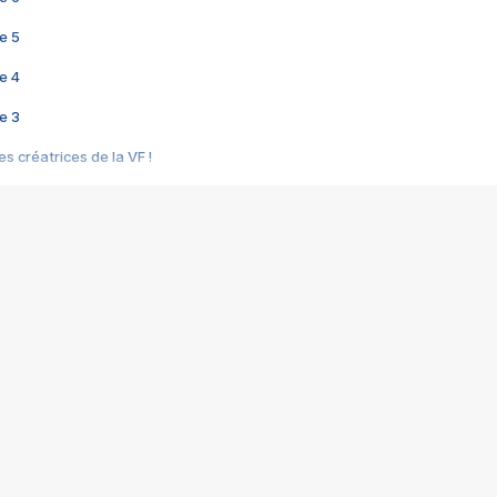
e 5
e 4
e 3
s créatrices de la VF !
e 2
e 1
e Mektoub My Love arrive enfin ! Rencontre avec Shaïn Boumedine et Sal
i : après Toni en famille
elle réalise le bouleversant Dites lui que je l'aime
ais ! Rencontre autour de Vie privée de Rebecca Zlotowski
 de Marguerite, Grave... Rencontre avec Ella Rumpf
 Les Rêveurs, un film intime sur la santé mentale