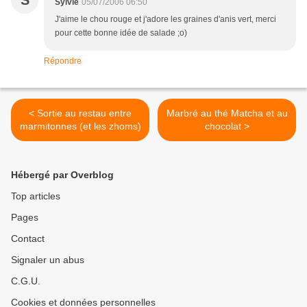
S
Sylvie
05/07/2006 06:50
J'aime le chou rouge et j'adore les graines d'anis vert, merci
pour cette bonne idée de salade ;o)
Répondre
< Sortie au restau entre
Marbré au thé Matcha et au
marmitonnes (et les zhoms)
chocolat >
Hébergé par Overblog
Top articles
Pages
Contact
Signaler un abus
C.G.U.
Cookies et données personnelles