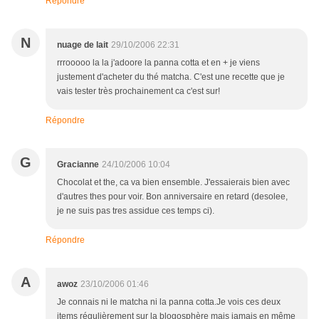
Répondre
N
nuage de lait
29/10/2006 22:31
rrrooooo la la j'adoore la panna cotta et en + je viens
justement d'acheter du thé matcha. C'est une recette que je
vais tester très prochainement ca c'est sur!
Répondre
G
Gracianne
24/10/2006 10:04
Chocolat et the, ca va bien ensemble. J'essaierais bien avec
d'autres thes pour voir. Bon anniversaire en retard (desolee,
je ne suis pas tres assidue ces temps ci).
Répondre
A
awoz
23/10/2006 01:46
Je connais ni le matcha ni la panna cotta.Je vois ces deux
items régulièrement sur la blogosphère mais jamais en même