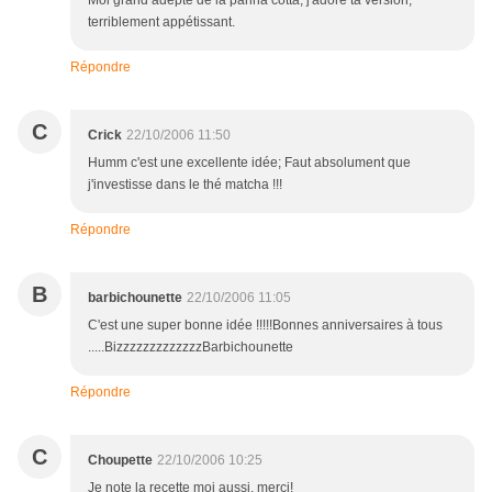
Moi grand adepte de la panna cotta, j'adore ta version,
terriblement appétissant.
Répondre
C
Crick
22/10/2006 11:50
Humm c'est une excellente idée; Faut absolument que
j'investisse dans le thé matcha !!!
Répondre
B
barbichounette
22/10/2006 11:05
C'est une super bonne idée !!!!!Bonnes anniversaires à tous
.....BizzzzzzzzzzzzzBarbichounette
Répondre
C
Choupette
22/10/2006 10:25
Je note la recette moi aussi, merci!