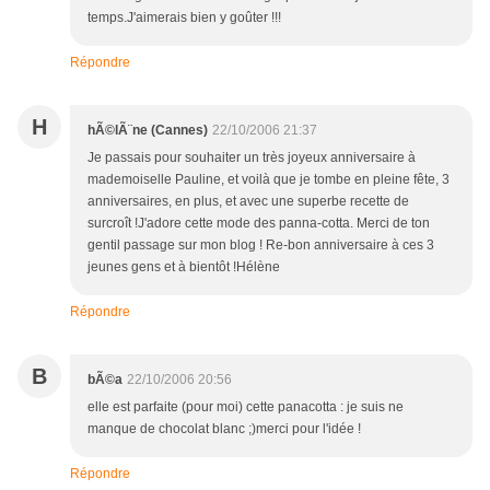
temps.J'aimerais bien y goûter !!!
Répondre
H
hÃ©lÃ¨ne (Cannes)
22/10/2006 21:37
Je passais pour souhaiter un très joyeux anniversaire à
mademoiselle Pauline, et voilà que je tombe en pleine fête, 3
anniversaires, en plus, et avec une superbe recette de
surcroît !J'adore cette mode des panna-cotta. Merci de ton
gentil passage sur mon blog ! Re-bon anniversaire à ces 3
jeunes gens et à bientôt !Hélène
Répondre
B
bÃ©a
22/10/2006 20:56
elle est parfaite (pour moi) cette panacotta : je suis ne
manque de chocolat blanc ;)merci pour l'idée !
Répondre