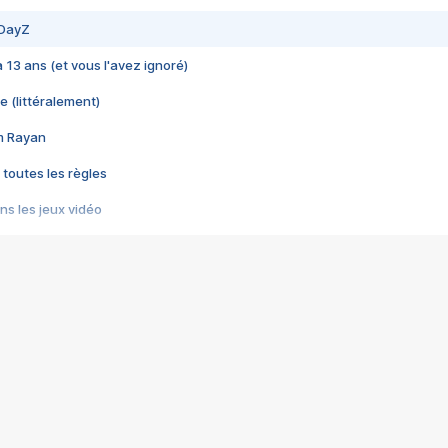
 DayZ
 a 13 ans (et vous l'avez ignoré)
e (littéralement)
im Rayan
 toutes les règles
s les jeux vidéo
us choquant de Rockstar ? - Le scandale BULLY
e plus moche de Steam
du RÊVE tourne au CAUCHEMAR
pendant 8 heures
it… à tort
umiliés par un jeu vidéo