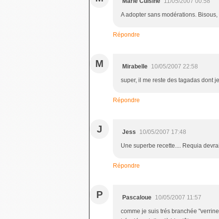
Marie Cuisine
11/05/2007 00:58
A adopter sans modérations. Bisous,
Répondre
M
Mirabelle
10/05/2007 22:58
super, il me reste des tagadas dont je
Répondre
J
Jess
10/05/2007 17:48
Une superbe recette.... Requia devrai
Répondre
P
Pascaloue
10/05/2007 11:57
comme je suis trés branchée "verrines