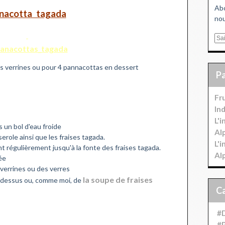
Abo
nacotta tagada
nou
E
m
a
s verrines ou pour 4 pannacottas en dessert
i
l
Fr
In
L'
ns un bol d'eau froide
Al
erole ainsi que les fraises tagada.
L'
t régulièrement jusqu'à la fonte des fraises tagada.
Al
ée
 verrines ou des verres
la soupe de fraises
au dessus ou, comme moi, de
#D
#P