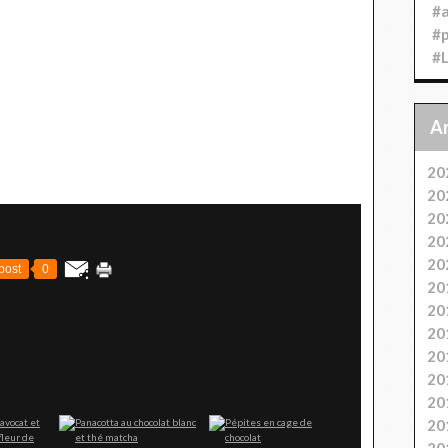
#
#
#
20
20
20
20
20
post
0
20
20
20
20
20
20
20
20