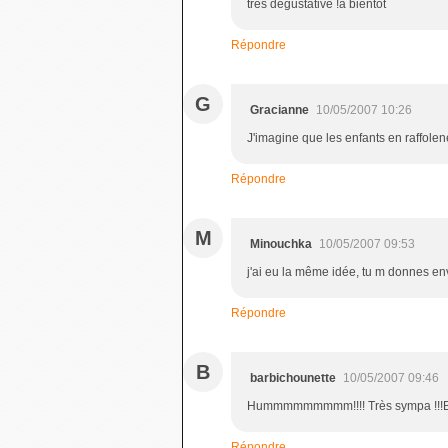
trés dégustative !à bientôt
Répondre
G
Gracianne
10/05/2007 10:26
J'imagine que les enfants en raffolen
Répondre
M
Minouchka
10/05/2007 09:53
j'ai eu la même idée, tu m donnes en
Répondre
B
barbichounette
10/05/2007 09:46
Hummmmmmmmm!!!! Très sympa !!!Bi
Répondre