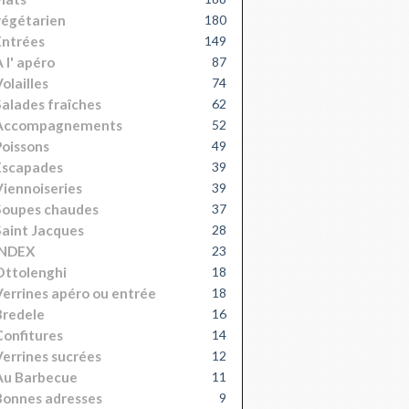
égétarien
180
Entrées
149
 l' apéro
87
olailles
74
alades fraîches
62
Accompagnements
52
oissons
49
Escapades
39
iennoiseries
39
Soupes chaudes
37
aint Jacques
28
INDEX
23
Ottolenghi
18
errines apéro ou entrée
18
Bredele
16
onfitures
14
errines sucrées
12
Au Barbecue
11
onnes adresses
9