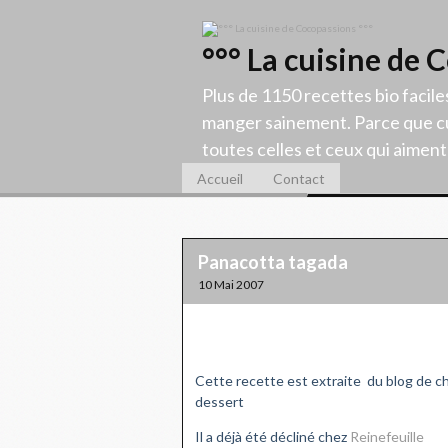
°°° La cuisine de 
Plus de 1150 recettes bio facile
manger sainement. Parce que cu
toutes celles et ceux qui aiment c
Accueil
Contact
Panacotta tagada
10 Mai 2007
Cette recette est extraite du blog de c
dessert
Il a déjà été décliné chez
Reinefeuille