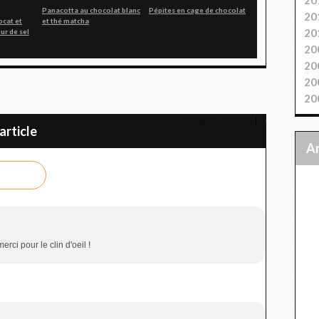
Panacotta au chocolat blanc
Pépites en cage de chocolat
20
ocat et
et thé matcha
20
eur de sel
20
20
20
20
Potage à l' oseille
rticle
erci pour le clin d'oeil !