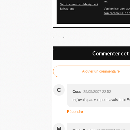
Verrines en crumble épicé à
la badiane
Verrine banane, av
son caramel à la fl
Sablés au thé matcha
Commenter cet a
Ajouter un commentaire
C
Cess
25/05/2007 22:52
oh j'avais pas vu que tu avais testé !!m
Répondre
M