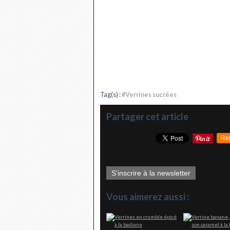
Tag(s) :
#Verrines sucrées
Partager cet article
Re
S'inscrire à la newsletter
Vous aimerez aussi :