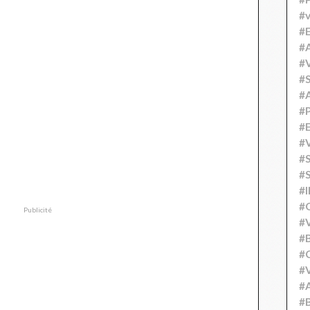
#v
#
#A
#V
#S
#
#P
#
#V
#
#S
#
#
Publicité
#V
#
#C
#V
#
#B