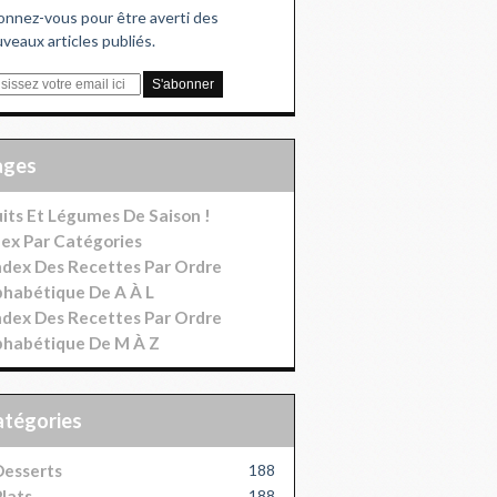
nnez-vous pour être averti des
veaux articles publiés.
Pages
uits Et Légumes De Saison !
dex Par Catégories
index Des Recettes Par Ordre
phabétique De A À L
index Des Recettes Par Ordre
phabétique De M À Z
Catégories
esserts
188
lats
188