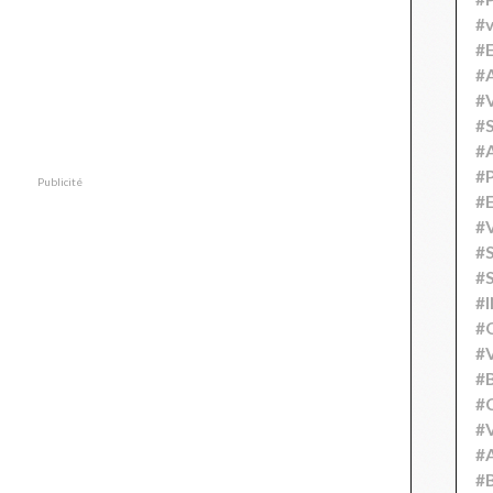
#v
#
#A
#V
#S
#
#P
Publicité
#
#V
#
#S
#
#
#V
#
#C
#V
#
#B