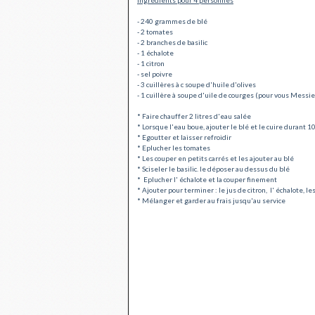
Ingrédients pour 4 personnes
- 240 grammes de blé
- 2 tomates
- 2 branches de basilic
- 1 échalote
- 1 citron
- sel poivre
- 3 cuillères à c soupe d'huile d'olives
- 1 cuillère à soupe d'uile de courges (pour vous Messieu
* Faire chauffer 2 litres d'eau salée
* Lorsque l'eau boue, ajouter le blé et le cuire durant 1
* Egoutter et laisser refroidir
* Eplucher les tomates
* Les couper en petits carrés et les ajouter au blé
* Sciseler le basilic. le déposer au dessus du blé
* Eplucher l' échalote et la couper finement
* Ajouter pour terminer : le jus de citron, l' échalote, le
* Mélanger et garder au frais jusqu'au service