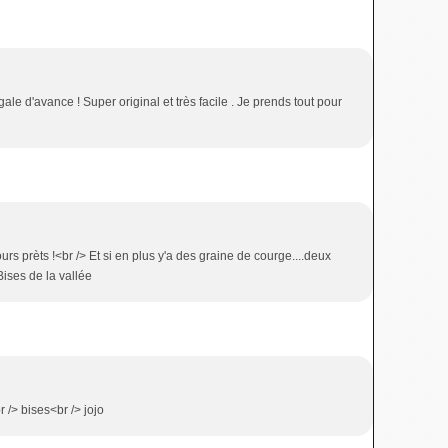
gale d'avance ! Super original et très facile . Je prends tout pour
rs prèts !<br /> Et si en plus y'a des graine de courge....deux
Bises de la vallée
 /> bises<br /> jojo