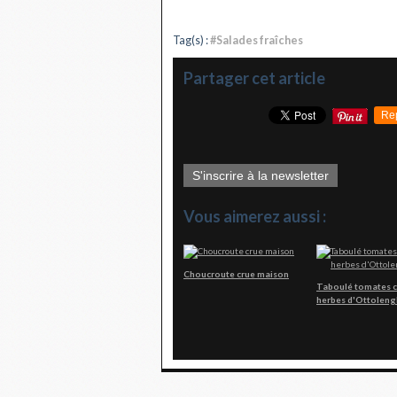
Tag(s) :
#Salades fraîches
Partager cet article
Re
S'inscrire à la newsletter
Vous aimerez aussi :
Choucroute crue maison
Taboulé tomates c
herbes d'Ottoleng