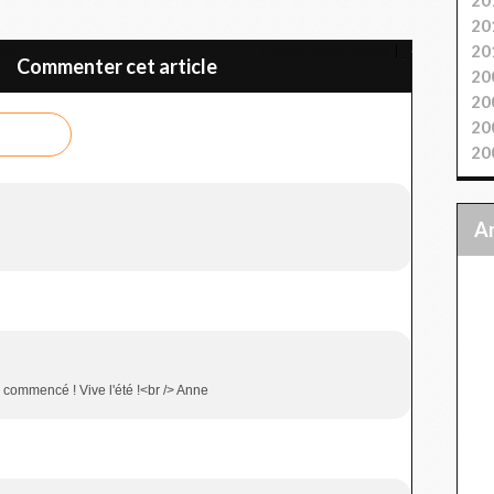
20
20
hes
Compotée de fraises
Commenter cet article
20
20
20
20
 commencé ! Vive l'été !<br /> Anne