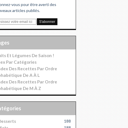
nnez-vous pour être averti des
veaux articles publiés.
Pages
uits Et Légumes De Saison !
dex Par Catégories
index Des Recettes Par Ordre
phabétique De A À L
index Des Recettes Par Ordre
phabétique De M À Z
Catégories
esserts
188
lats
188