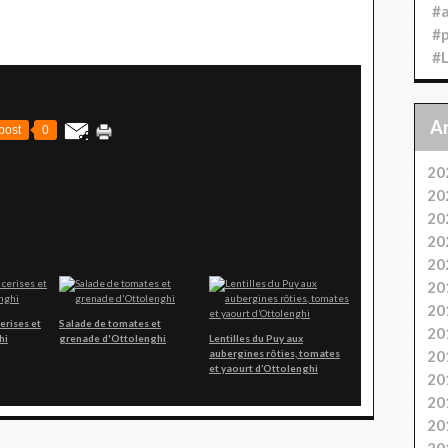
#
#
#
post
0
20
20
20
20
20
20
20
erises et
Salade de tomates et
20
hi
grenade d'Ottolenghi
Lentilles du Puy aux
20
aubergines rôties, tomates
et yaourt d’Ottolenghi
20
20
20
20