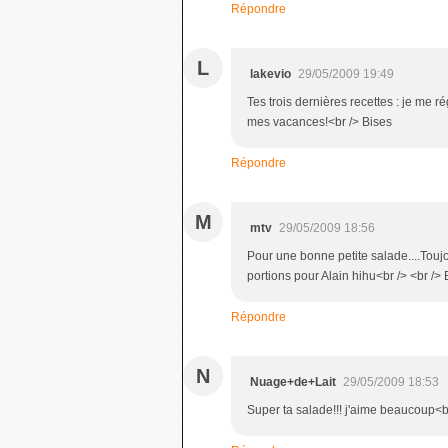
Répondre
L
lakevio
29/05/2009 19:49
Tes trois dernières recettes : je me ré
mes vacances!<br /> Bises
Répondre
M
mtv
29/05/2009 18:56
Pour une bonne petite salade....Toujou
portions pour Alain hihu<br /> <br /> 
Répondre
N
Nuage+de+Lait
29/05/2009 18:53
Super ta salade!!! j'aime beaucoup<br