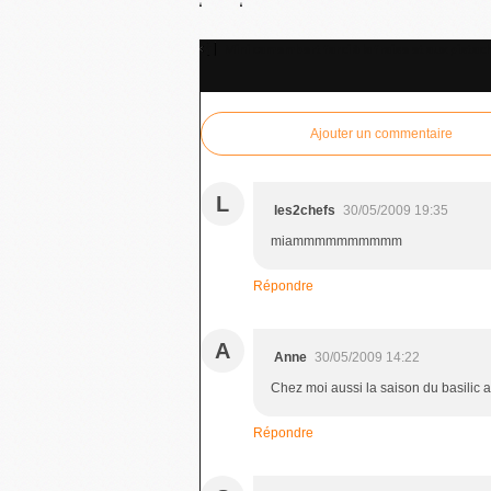
Mini camembert farci à la fraise et aux pistac
Ajouter un commentaire
L
les2chefs
30/05/2009 19:35
miammmmmmmmmm
Répondre
A
Anne
30/05/2009 14:22
Chez moi aussi la saison du basilic a
Répondre