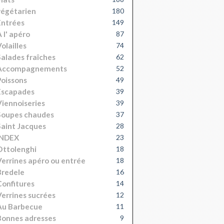
égétarien
180
Entrées
149
 l' apéro
87
olailles
74
alades fraîches
62
Accompagnements
52
oissons
49
Escapades
39
iennoiseries
39
Soupes chaudes
37
aint Jacques
28
INDEX
23
Ottolenghi
18
errines apéro ou entrée
18
Bredele
16
onfitures
14
errines sucrées
12
Au Barbecue
11
onnes adresses
9