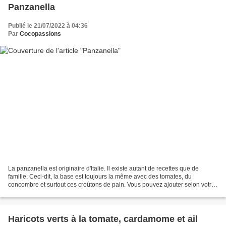
Panzanella
Publié le 21/07/2022 à 04:36
Par
Cocopassions
La panzanella est originaire d'Italie. Il existe autant de recettes que de
famille. Ceci-dit, la base est toujours la même avec des tomates, du
concombre et surtout ces croûtons de pain. Vous pouvez ajouter selon votre
envie, du citron, du vinaigre, du...
Haricots verts à la tomate, cardamome et ail