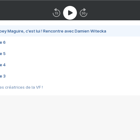
bey Maguire, c'est lui ! Rencontre avec Damien Witecka
e 6
e 5
e 4
e 3
s créatrices de la VF !
e 2
e 1
e Mektoub My Love arrive enfin ! Rencontre avec Shaïn Boumedine et Sal
i : après Toni en famille