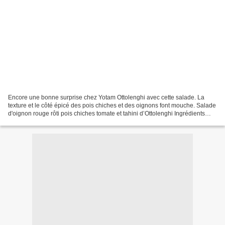
Encore une bonne surprise chez Yotam Ottolenghi avec cette salade. La
texture et le côté épicé des pois chiches et des oignons font mouche. Salade
d'oignon rouge rôti pois chiches tomate et tahini d’Ottolenghi Ingrédients
pour 4 personnes : - 600 g de...