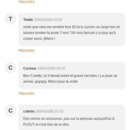
Répondre
T
Thalie
29/04/2006 02:04
oohh que cela me semble bon !Et là tu ouvres un large bec et
laisses tomber ta proie ? non ?Ah bon tant pis y a plus qu'à
copier alors ;)Merci !
Répondre
C
Corinne
28/04/2006 20:45
Ben Colette, ici il faisait soleil et grand ciel bleu ! La pluie va
arriver. grgrgrg. Merci pour ta visite
Répondre
C
colette
28/04/2006 20:42
Des verres en amoureux ,pas sur la pelouse aujourd'hui IL
PLEUT et c'est rien de le dire.