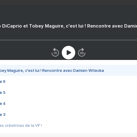
 DiCaprio et Tobey Maguire, c'est lui ! Rencontre avec Dam
bey Maguire, c'est lui ! Rencontre avec Damien Witecka
e 6
e 5
e 4
e 3
s créatrices de la VF !
e 2