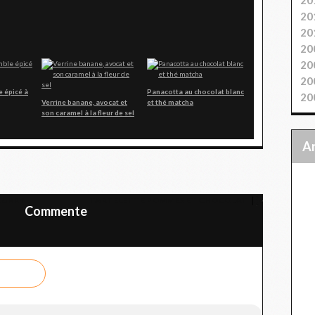
20
20
20
20
20
e épicé à
Panacotta au chocolat blanc
20
Verrine banane, avocat et
et thé matcha
son caramel à la fleur de sel
 CURRY
TARTELETTE POMMES ET CHOCOLAT
Commente