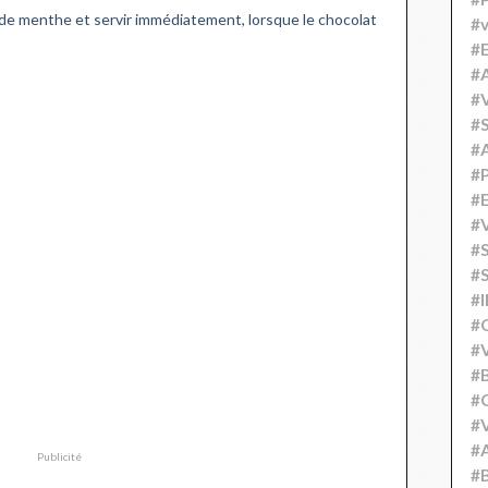
e de menthe et servir immédiatement, lorsque le chocolat
#v
#
#A
#V
#S
#
#P
#
#V
#
#S
#
#
#V
#
#C
#V
#
Publicité
#B