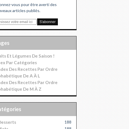
nnez-vous pour être averti des
veaux articles publiés.
Pages
uits Et Légumes De Saison !
dex Par Catégories
index Des Recettes Par Ordre
phabétique De A À L
index Des Recettes Par Ordre
phabétique De M À Z
Catégories
esserts
188
lats
188