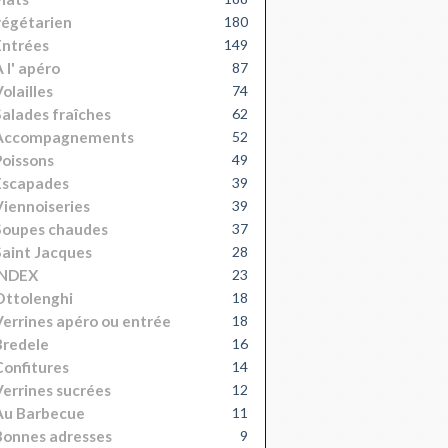
égétarien
180
Entrées
149
 l' apéro
87
olailles
74
alades fraîches
62
Accompagnements
52
oissons
49
Escapades
39
iennoiseries
39
Soupes chaudes
37
aint Jacques
28
INDEX
23
Ottolenghi
18
errines apéro ou entrée
18
Bredele
16
onfitures
14
errines sucrées
12
Au Barbecue
11
onnes adresses
9