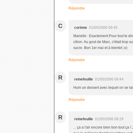
Répondre
C
corinne
01/05/2006 09:45
Marielle : Exactement.Pour tout te dire
citron. Au gout de Marc, c'était trop 
sucre. Bon 1er mai et à bientot ;o)
Répondre
R
reinefeuille
01/05/2006 09:44
Hum un dessert avec lequel on se lais
Répondre
R
reinefeuille
01/05/2006 09:29
... ça a l'air encore bien bon tout ça 