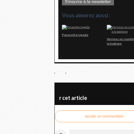
S'inscrire à la newsletter
Vous aimerez aussi :
Panacotta tagada
Verrines en crumbl
la badiane
NOIX DE SAINT JACQUES AU MIEL ET AU
r cet article
Ajouter un commentaire