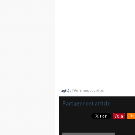
Tag(s) :
#Verrines sucrées
Partager cet article
Re