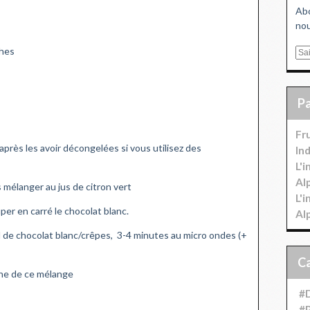
Abo
nou
ches
E
m
a
i
l
Fr
après les avoir décongelées si vous utilisez des
In
L'
Al
s mélanger au jus de citron vert
L'
per en carré le chocolat blanc.
Al
ol de chocolat blanc/crêpes, 3-4 minutes au micro ondes (+
rine de ce mélange
#D
#P