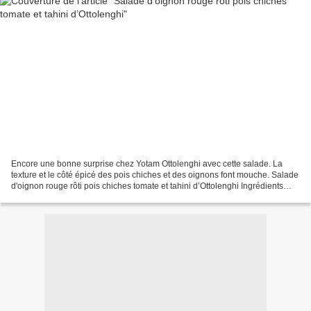
Encore une bonne surprise chez Yotam Ottolenghi avec cette salade. La
texture et le côté épicé des pois chiches et des oignons font mouche. Salade
d'oignon rouge rôti pois chiches tomate et tahini d’Ottolenghi Ingrédients
pour 4 personnes : - 600 g de...