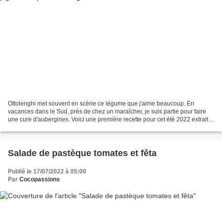
Ottolenghi met souvent en scène ce légume que j'aime beaucoup. En
vacances dans le Sud, près de chez un maraîcher, je suis partie pour faire
une cure d'aubergines. Voici une première recette pour cet été 2022 extraite
du merveilleux livre Jérusalem co-écrit...
Salade de pastèque tomates et fêta
Publié le 17/07/2022 à 05:00
Par
Cocopassions