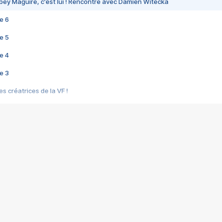
bey Maguire, c'est lui ! Rencontre avec Damien Witecka
e 6
e 5
e 4
e 3
s créatrices de la VF !
e 2
e 1
e Mektoub My Love arrive enfin ! Rencontre avec Shaïn Boumedine et Sal
i : après Toni en famille
elle réalise le bouleversant Dites lui que je l'aime
ais ! Rencontre autour de Vie privée de Rebecca Zlotowski
 de Marguerite, Grave... Rencontre avec Ella Rumpf