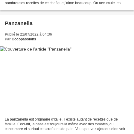
nombreuses recettes de ce chef que j'aime beaucoup. On accumule les
idées de recettes toute l'année et cette période est...
Panzanella
Publié le 21/07/2022 à 04:36
Par
Cocopassions
La panzanella est originaire d'Italie. Il existe autant de recettes que de
famille. Ceci-dit, la base est toujours la même avec des tomates, du
concombre et surtout ces croûtons de pain. Vous pouvez ajouter selon votre
envie, du citron, du vinaigre, du...