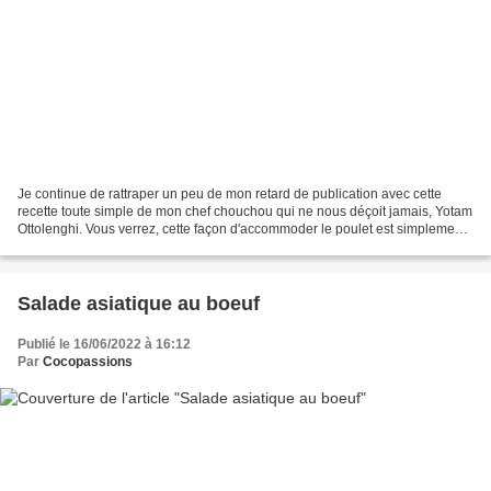
Je continue de rattraper un peu de mon retard de publication avec cette
recette toute simple de mon chef chouchou qui ne nous déçoit jamais, Yotam
Ottolenghi. Vous verrez, cette façon d'accommoder le poulet est simplement
parfaite. La seule difficulté...
Salade asiatique au boeuf
Publié le 16/06/2022 à 16:12
Par
Cocopassions